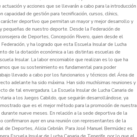
 actuación y acciones que se llevarán a cabo para la introducción
capacidad de gestión para tecnificación, cursos, clínics,
 carácter deportivo que permitan un mayor y mejor desarrollo y
 y pequeñas de nuestro deporte. Desde la Federación de
 consejera de Deportes, Concepción Rivero, quien desde el
Federación, y ha logrado que esta Escuela Insular de Lucha
to de la dotación económica a las distintas escuelas de
scuela Insular. La labor encomiable que realizan es lo que ha
eramos que su sostenimiento es fundamental para poder
bajo llevado a cabo por los funcionarios y técnicos del Área de
oyecto adelante ha sido máxima. Han sido muchísimas reuniones y
cto de tal envergadura. La Escuela Insular de Lucha Canaria de
taria a los Juegos Cabildo, que seguirán desarrollándose, ya
demostrado que es el mejor método para la promoción de nuestra
 durante nueve meses. En relación a la sede deportiva de la
mo confirmaron ayer en una reunión con representantes de la
jal de Deportes, Alicia Cebrián. Para José Manuel Bermúdez es
mera Escuela Insular de Lucha Canaria de Tenerife, por lo que el