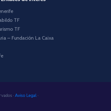
nerife
abildo TF
urismo TF
ria – Fundación La Caixa
fe
rvados ·
Aviso Legal
·