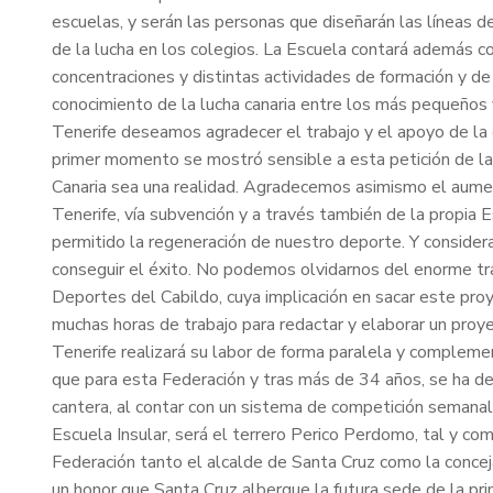
escuelas, y serán las personas que diseñarán las líneas de
de la lucha en los colegios. La Escuela contará además con 
concentraciones y distintas actividades de formación y de
conocimiento de la lucha canaria entre los más pequeños
Tenerife deseamos agradecer el trabajo y el apoyo de la
primer momento se mostró sensible a esta petición de la 
Canaria sea una realidad. Agradecemos asimismo el aumen
Tenerife, vía subvención y a través también de la propia E
permitido la regeneración de nuestro deporte. Y consid
conseguir el éxito. No podemos olvidarnos del enorme tra
Deportes del Cabildo, cuya implicación en sacar este pr
muchas horas de trabajo para redactar y elaborar un proye
Tenerife realizará su labor de forma paralela y complemen
que para esta Federación y tras más de 34 años, se ha 
cantera, al contar con un sistema de competición semanal
Escuela Insular, será el terrero Perico Perdomo, tal y co
Federación tanto el alcalde de Santa Cruz como la conce
un honor que Santa Cruz albergue la futura sede de la pri