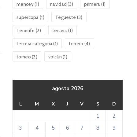
mencey
(1)
navidad
(3)
primera
(1)
n
supercopa
(1)
Tegueste
(3)
Tenerife
(2)
tercera
(1)
tercera categoría
(1)
terrero
(4)
r
torneo
(2)
volcán
(1)
agosto 2026
L
M
X
J
V
S
D
1
2
3
4
5
6
7
8
9