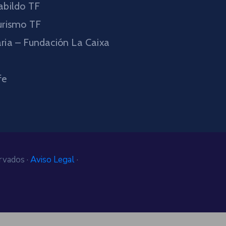
abildo TF
urismo TF
ria – Fundación La Caixa
fe
rvados ·
Aviso Legal
·