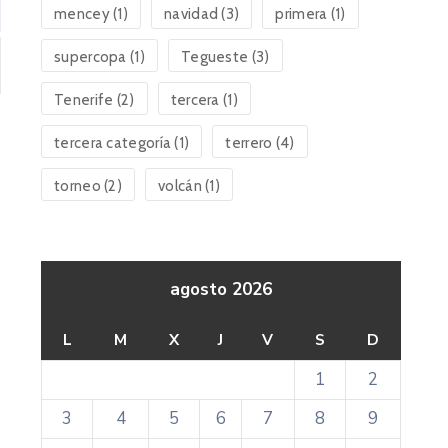
mencey
(1)
navidad
(3)
primera
(1)
supercopa
(1)
Tegueste
(3)
Tenerife
(2)
tercera
(1)
tercera categoría
(1)
terrero
(4)
torneo
(2)
volcán
(1)
agosto 2026
L
M
X
J
V
S
D
1
2
3
4
5
6
7
8
9