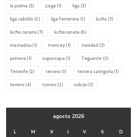
la palma
(3)
Liaga
(1)
liga
(3)
liga cabildo
(2)
liga femenina
(1)
lucha
(3)
lucha canaria
(7)
luchacanaria
(6)
mamadou
(1)
mencey
(1)
navidad
(3)
primera
(1)
supercopa
(1)
Tegueste
(3)
Tenerife
(2)
tercera
(1)
tercera categoría
(1)
terrero
(4)
torneo
(2)
volcán
(1)
agosto 2026
L
M
X
J
V
S
D