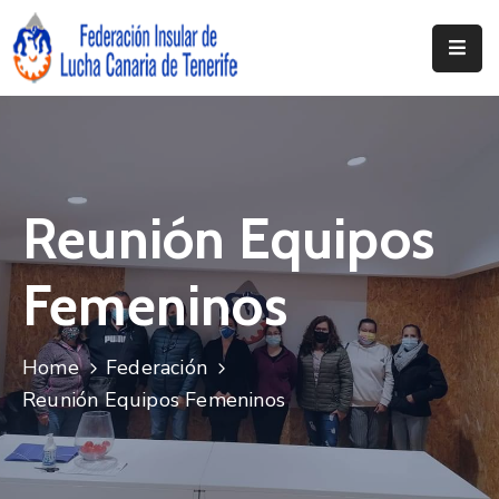
Inicio
Federación
Clubs
Reunión Equipos
Documentación
Femeninos
Noticias
Contacto
Home
Federación
Reunión Equipos Femeninos
Resoluciones