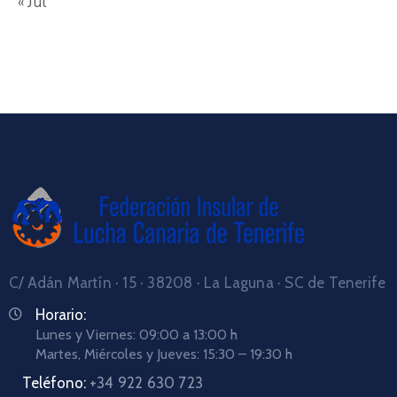
« Jul
C/ Adán Martín · 15 · 38208 · La Laguna · SC de Tenerife
Horario:
Lunes y Viernes: 09:00 a 13:00 h
Martes, Miércoles y Jueves: 15:30 – 19:30 h
Teléfono:
+34 922 630 723