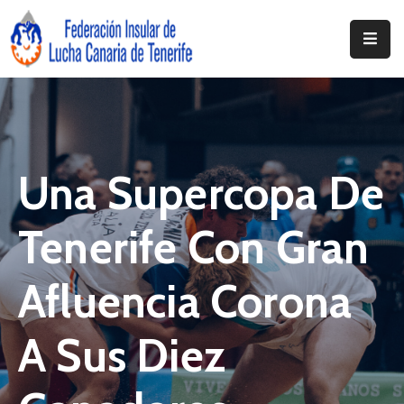
Inicio
Federación
Clubs
Una Supercopa De
Documentación
Tenerife Con Gran
Noticias
Contacto
Afluencia Corona
Resoluciones
A Sus Diez