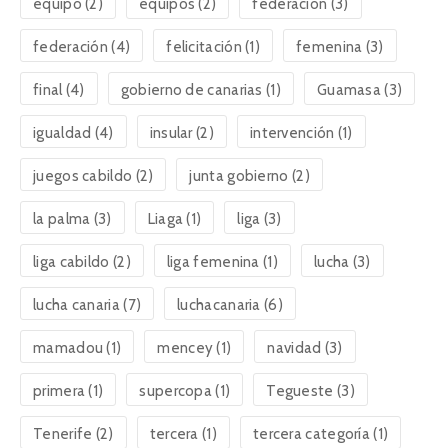
equipo
(2)
equipos
(2)
federacion
(3)
federación
(4)
felicitación
(1)
femenina
(3)
final
(4)
gobierno de canarias
(1)
Guamasa
(3)
igualdad
(4)
insular
(2)
intervención
(1)
juegos cabildo
(2)
junta gobierno
(2)
la palma
(3)
Liaga
(1)
liga
(3)
liga cabildo
(2)
liga femenina
(1)
lucha
(3)
lucha canaria
(7)
luchacanaria
(6)
mamadou
(1)
mencey
(1)
navidad
(3)
primera
(1)
supercopa
(1)
Tegueste
(3)
Tenerife
(2)
tercera
(1)
tercera categoría
(1)