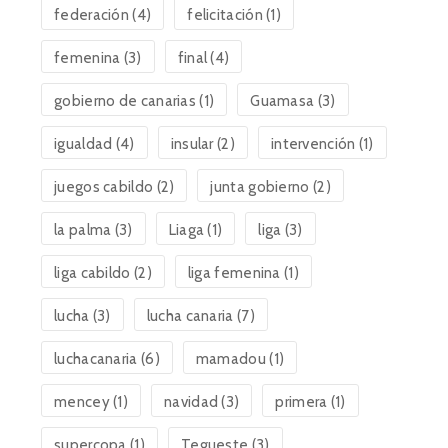
federación
(4)
felicitación
(1)
femenina
(3)
final
(4)
gobierno de canarias
(1)
Guamasa
(3)
igualdad
(4)
insular
(2)
intervención
(1)
juegos cabildo
(2)
junta gobierno
(2)
la palma
(3)
Liaga
(1)
liga
(3)
liga cabildo
(2)
liga femenina
(1)
lucha
(3)
lucha canaria
(7)
luchacanaria
(6)
mamadou
(1)
mencey
(1)
navidad
(3)
primera
(1)
supercopa
(1)
Tegueste
(3)