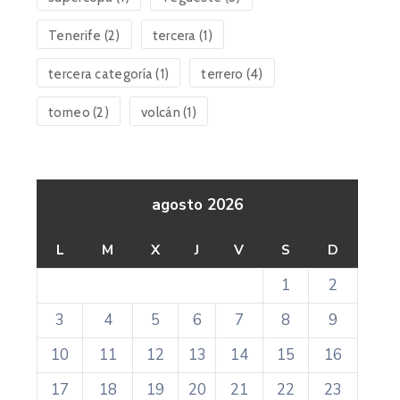
Tenerife
(2)
tercera
(1)
tercera categoría
(1)
terrero
(4)
torneo
(2)
volcán
(1)
agosto 2026
L
M
X
J
V
S
D
1
2
3
4
5
6
7
8
9
10
11
12
13
14
15
16
17
18
19
20
21
22
23