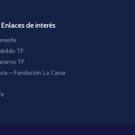
Enlaces de interés
nerife
abildo TF
urismo TF
ria – Fundación La Caixa
fe