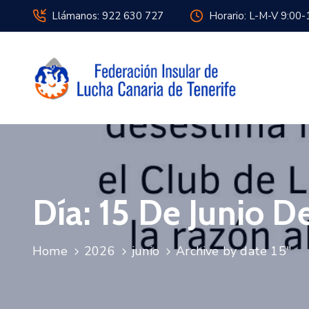
Llámanos: 922 630 727
Horario: L-M-V 9:00-
Día:
15 De Junio D
Home
2026
junio
Archive by date 15"