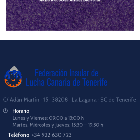
C/ Adán Martín · 15 · 38208 · La Laguna · SC de Tenerife
Horario:
Lunes y Viernes: 09:00 a 13:00 h
Martes, Miércoles y Jueves: 15:30 – 19:30 h
Teléfono:
+34 922 630 723