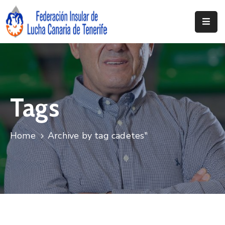
Inicio
Federación
Clubs
Tags
Documentación
Noticias
Home
Archive by tag cadetes"
Contacto
Resoluciones