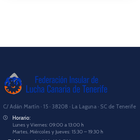
C/ Adán Martín · 15 · 38208 · La Laguna · SC de Tenerife
Horario:
Lunes y Viernes: 09:00 a 13:00 h
Martes, Miércoles y Jueves: 15:30 – 19:30 h