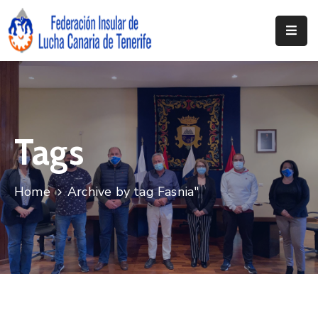
Inicio
Federación
Clubs
Tags
Documentación
Noticias
Home
Archive by tag Fasnia"
Contacto
Resoluciones