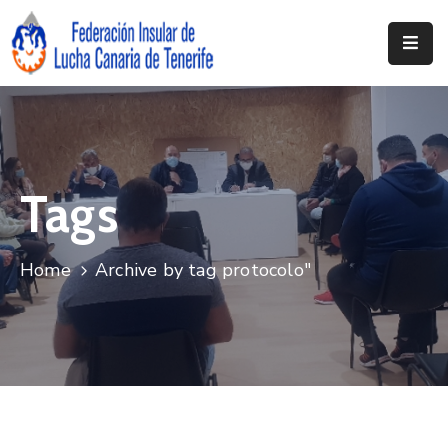
Inicio
Federación
Clubs
Tags
Documentación
Noticias
Home
Archive by tag protocolo"
Contacto
Resoluciones