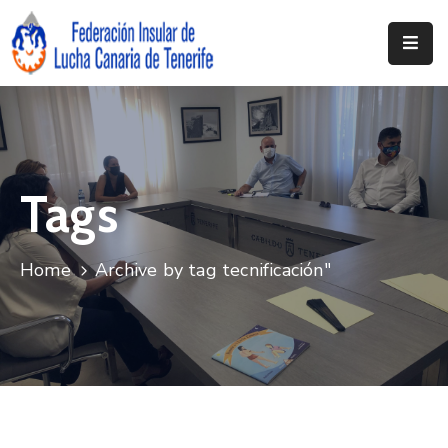
Inicio
Federación
Clubs
Tags
Documentación
Noticias
Home
Archive by tag tecnificación"
Contacto
Resoluciones